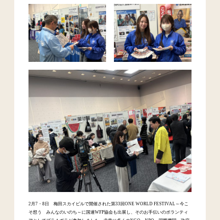
2月7・8日 梅田スカイビルで開催された第33回ONE WORLD FESTIVAL～今こ
そ想う みんなのいのち～に国連WFP協会も出展し、そのお手伝いのボランティ